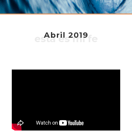
Abril 2019
esta es mi fe