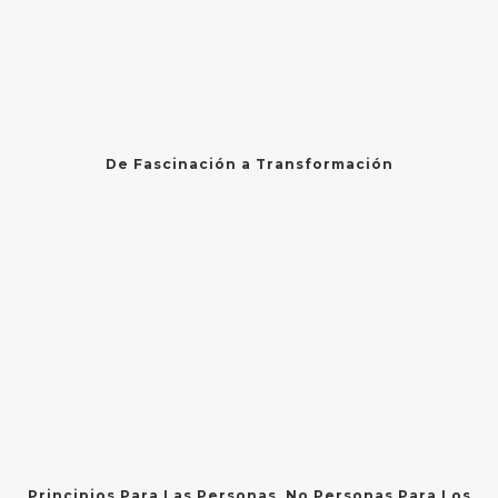
De Fascinación a Transformación
Principios Para Las Personas, No Personas Para Los