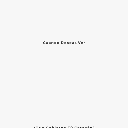
Cuando Deseas Ver
¿Que Gobierna Tú Corazón?