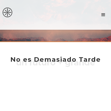
No es Demasiado Tarde
un futuro + grande