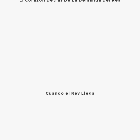
El Corazón Detrás De La Demanda Del Rey
Cuando el Rey Llega