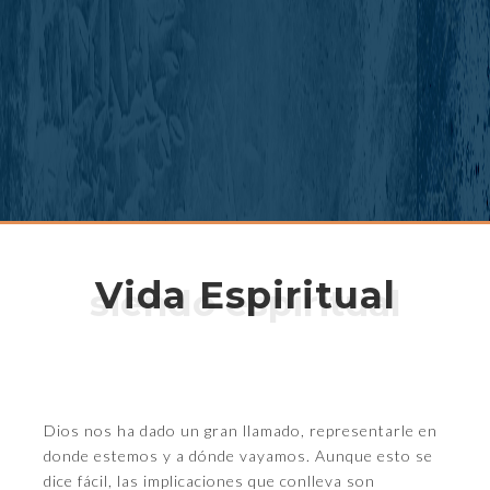
Vida Espiritual
siendo espiritual
Dios nos ha dado un gran llamado, representarle en
donde estemos y a dónde vayamos. Aunque esto se
dice fácil, las implicaciones que conlleva son